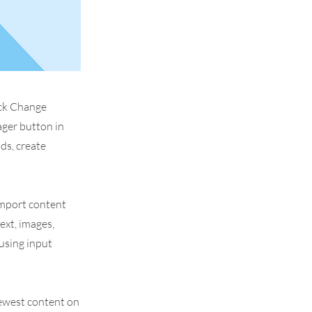
ick Change
ager button in
ds, create
 import content
text, images,
 using input
 newest content on