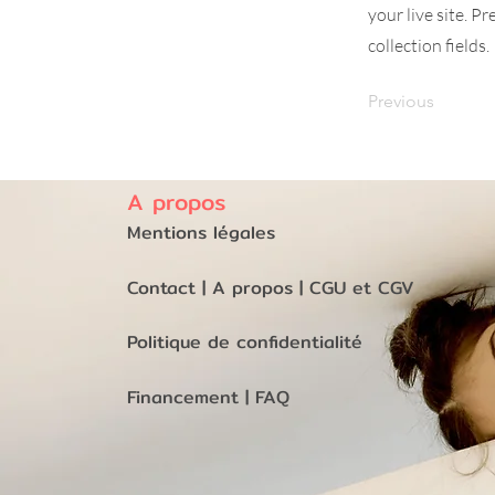
your live site. P
collection fields.
Previous
A propos
Mentions légales
Contact
|
A propos
|
CGU et CGV
Politique de confidentialité
Financement
| FAQ