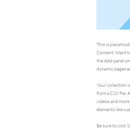
This is placehold
Content. Want to
the Add panel on 
dynamic pages an
Your collection i
from a CSV file. 
videos and more. 
elements like cu
Be sure to click 