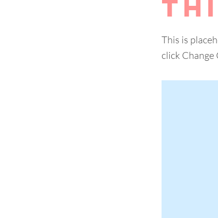
Thi
This is place
click Change 