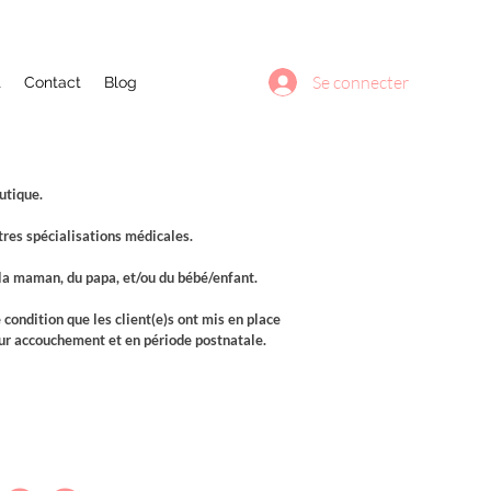
Se connecter
t
Contact
Blog
utique.
res spécialisations médicales.
 la maman, du papa, et/ou du bébé/enfant.
condition que les client(e)s ont mis en place
eur accouchement et en période postnatale.