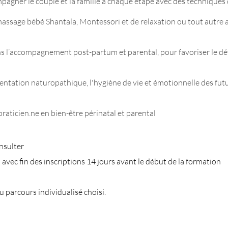
agner le couple et la famille à chaque étape avec des techniques 
assage bébé Shantala, Montessori et de relaxation ou tout autre at
ans l’accompagnement post-partum et parental, pour favoriser le 
mentation naturopathique, l'hygiène de vie et émotionnelle des fut
raticien.ne en bien-être périnatal et parental
nsulter
 avec fin des inscriptions 14 jours avant le début de la formation
u parcours individualisé choisi.