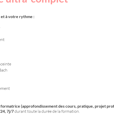
et à votre rythme :
é
ent
ceinte
Bach
nement
a formatrice (approfondissement des cours, pratique, projet pro
24, 7j/7
durant toute la durée de la formation.